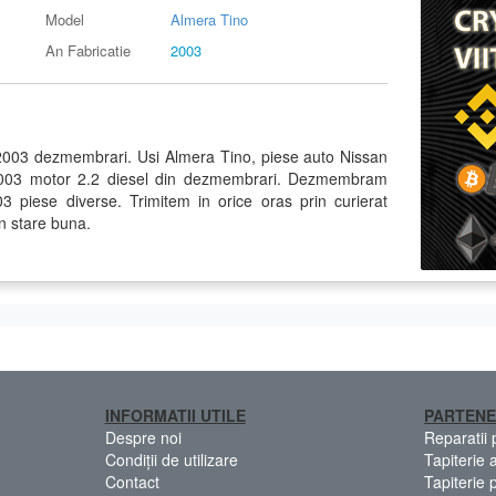
Model
Almera Tino
An Fabricatie
2003
2003 dezmembrari. Usi Almera Tino, piese auto Nissan
 2003 motor 2.2 diesel din dezmembrari. Dezmembram
 piese diverse. Trimitem in orice oras prin curierat
in stare buna.
INFORMATII UTILE
PARTENE
Despre noi
Reparatii
Condiții de utilizare
Tapiterie 
Contact
Tapiterie 