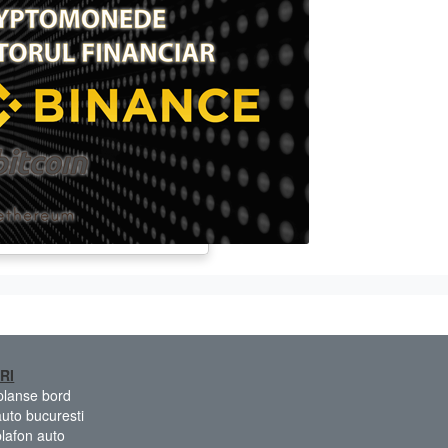
RI
 planse bord
auto bucuresti
plafon auto