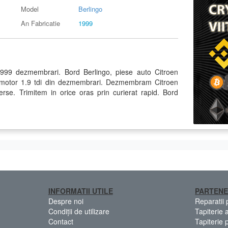
Model
Berlingo
An Fabricatie
1999
1999 dezmembrari. Bord Berlingo, piese auto Citroen
9 motor 1.9 tdi din dezmembrari. Dezmembram Citroen
erse. Trimitem in orice oras prin curierat rapid. Bord
INFORMATII UTILE
PARTENE
Despre noi
Reparatii
Condiții de utilizare
Tapiterie 
Contact
Tapiterie 