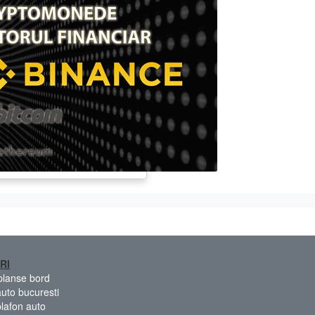
RI
 planse bord
auto bucuresti
plafon auto