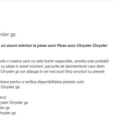
sler gs
 un anunt referitor la piese auto Piese auto Chrysler Chrysler
este o masina care nu este foarte raspandita, acestta este probabil
i cu piese in acest moment. parcurile de dezmembrari care detin
Chrysler gs vor adauga in cel mai scurt timp anunturi cu piesele
atoare pentru a verifica disponibilitatea pieselor auto
Chrysler gs.
inut:
rysler Chrysler gs
sler gs
hrysler gs