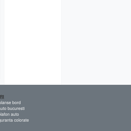
RI
 planse bord
auto bucuresti
plafon auto
guranta colorate