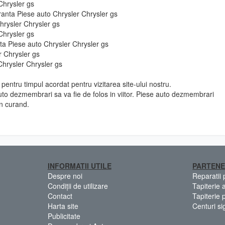
 Chrysler gs
ranta Piese auto Chrysler Chrysler gs
hrysler Chrysler gs
 Chrysler gs
 fata Piese auto Chrysler Chrysler gs
r Chrysler gs
Chrysler Chrysler gs
pentru timpul acordat pentru vizitarea site-ului nostru.
to dezmembrari sa va fie de folos in viitor. Piese auto dezmembrari
in curand.
INFORMATII UTILE
PARTENE
Despre noi
Reparatii
Condiții de utilizare
Tapiterie 
Contact
Tapiterie 
Harta site
Centuri si
Publicitate