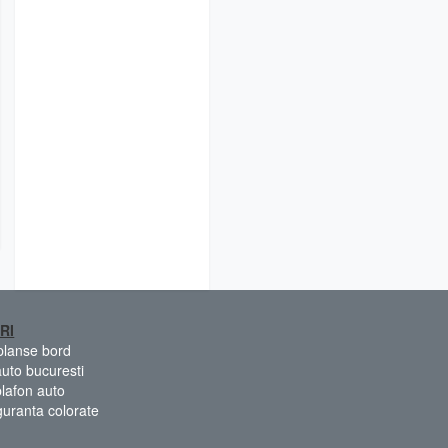
RI
 planse bord
auto bucuresti
plafon auto
guranta colorate