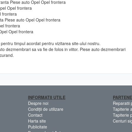
uranta Piese auto Opel Opel frontera
pel Opel frontera
l frontera
 fata Piese auto Opel Opel frontera
el frontera
Opel Opel frontera
pentru timpul acordat pentru vizitarea site-ului nostru.
to dezmembrari sa va fie de folos in viitor. Piese auto dezmembrari
 curand.
INFORMATII UTILE
PARTENE
Despre noi
Reparatii
Condiții de utilizare
Tapiterie 
Contact
Tapiterie 
Harta site
Centuri si
Publicitate