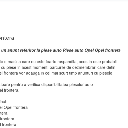
ontera
 un anunt referitor la piese auto Piese auto Opel Opel frontera
te o masina care nu este foarte raspandita, acestta este probabil
i cu piese in acest moment. parcurile de dezmembrari care detin
l frontera vor adauga in cel mai scurt timp anunturi cu piesele
atoare pentru a verifica disponibilitatea pieselor auto
l frontera.
inut:
el Opel frontera
ntera
frontera
l frontera