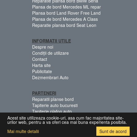
Reparatie plansa bord BMW Seria
Plansa de bord Mercedes ML repar
Plansa bord Land Rover Free Land
Plansa de bord Mercedes A Class
Reparatie plansa bord Seat Leon
INFORMATII UTILE
Despre noi
Condiții de utilizare
Contact
Harta site
Publicitate
Dezmembrari Auto
PARTENERI
Reparatii planse bord
Tapiterie auto bucuresti
Tapiterie plafon auto
Centuri siguranta colorate
Acest site utilizeaza cookie-uri, asa cum fac majoritatea site-
urilor web, pentru a va oferi cea mai buna experienta posibila.
Mai multe detalii
Sunt de acord
© 2026 Copyright:
[Dezmembrari.Biz]