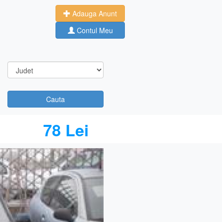
Adauga Anunt
Contul Meu
Cauta
78 Lei
Next