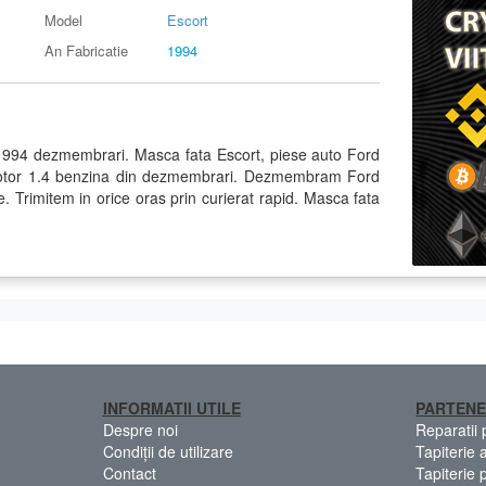
Model
Escort
An Fabricatie
1994
1994 dezmembrari. Masca fata Escort, piese auto Ford
motor 1.4 benzina din dezmembrari. Dezmembram Ford
. Trimitem in orice oras prin curierat rapid. Masca fata
INFORMATII UTILE
PARTENE
Despre noi
Reparatii
Condiții de utilizare
Tapiterie 
Contact
Tapiterie 