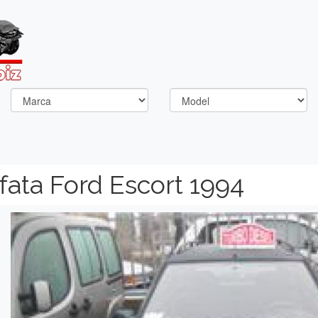
ata Ford Escort 1994
Previous